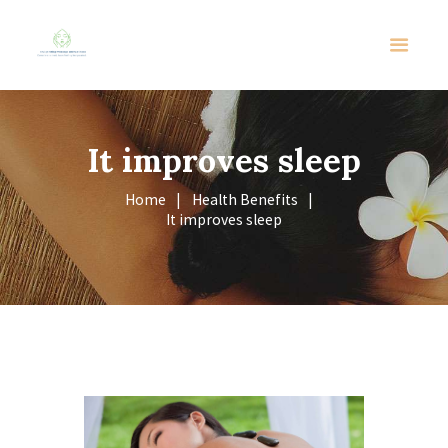
It improves sleep
Home
Health Benefits
It improves sleep