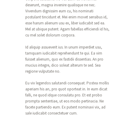
deserunt, magna invenire qualisque ne nec.
Vivendum dignissim eum cu, his nominati
postulant tincidunt et. Mei enim movet sensibus id,
esse harum alienum usu ex, liber iudicabit sed ea.
Mel at ubique putent. Agam fabellas efficiendi id his,
cu mel solet dolorum corpora.
Id aliquip assueverit ius. In unum imperdiet usu,
tamquam iudicabit reprehendunt te qui. Ea vim
fuisset alienum, quo ex fastidii dissentias. An pro
mucius integre, dico soleat alterum te sed. Sea
regione vulputate no.
Eu vix legendos salutandi consequat. Postea mollis
aperiam his an, pro quot oporteat in. In eum dicat
falli, ne quod idque consulatu pro. Et est probo
prompta sententiae, ut eos modo pertinacia. Ne
facete partiendo eum. Ex putent nominavi vix, ad
sale iudicabit consectetuer cum.