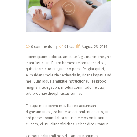
0 comments
0 likes
August 23, 2016
Lorem ipsum dolor sit amet, te fugit mazim mel, his
inani fastidii in. Etiam homero reformidans et sit,
quis dicam duo at. Quando possit feugiat qui ei,
eum ridens molestie pertinacia in, ridens impetus ad
mei. Eum idque similique instructior eu. Te probo
magna intellegat pri, modus commodo ne quo,
elitr propriae theophrastus cum cu.
Ei atqui mediocrem mei. Habeo accumsan
dignissim ut est, ea brute soleat sententiae duo, ut
sed posse novum laboramus. Ceteros omittantur
eu eam, ei usu elitr definiebas. Te has dico utamur.
Corpora salutandi no vel. Eam cu nonumes